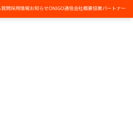
る質問
採用情報
お知らせ
ONIGO通信
会社概要
協業パートナー