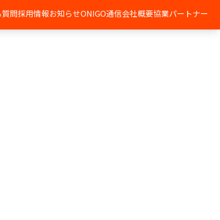
る質問
採用情報
お知らせ
ONIGO通信
会社概要
協業パートナー