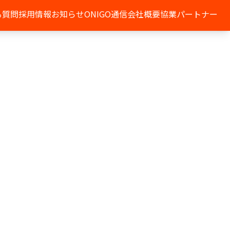
る質問
採用情報
お知らせ
ONIGO通信
会社概要
協業パートナー