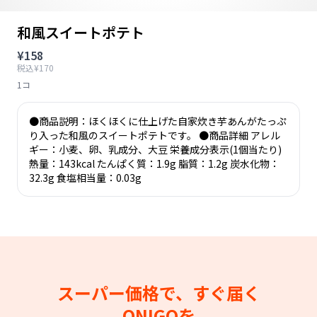
和風スイートポテト
¥158
税込¥170
1コ
●商品説明：ほくほくに仕上げた自家炊き芋あんがたっぷ
り入った和風のスイートポテトです。 ●商品詳細 アレル
ギー：小麦、卵、乳成分、大豆 栄養成分表示(1個当たり)
熱量：143kcal たんぱく質：1.9g 脂質：1.2g 炭水化物：
32.3g 食塩相当量：0.03g
スーパー価格で、すぐ届く
ONIGOを