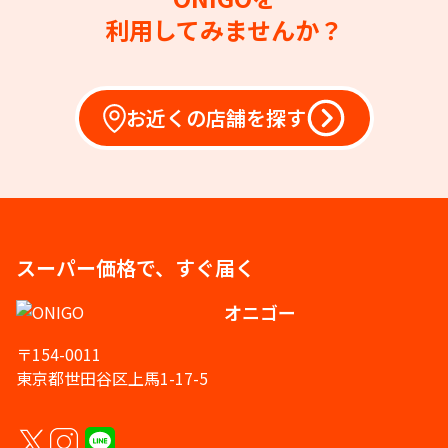
利用してみませんか？
お近くの店舗を探す
スーパー価格で、すぐ届く
オニゴー
〒154-0011
東京都世田谷区上馬1-17-5