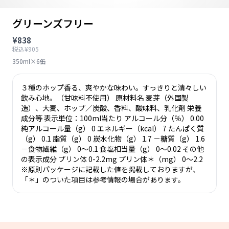
グリーンズフリー
¥838
税込¥905
350ml×6缶
３種のホップ香る、爽やかな味わい。すっきりと清々しい
飲み心地。（甘味料不使用） 原材料名 麦芽（外国製
造）、大麦、ホップ／炭酸、香料、酸味料、乳化剤 栄養
成分等 表示単位：100ml当たり アルコール分（％） 0.00
純アルコール量（g） 0 エネルギー（kcal） 7 たんぱく質
（g） 0.1 脂質（g） 0 炭水化物（g） 1.7 －糖質（g） 1.6
－食物繊維（g） 0～0.1 食塩相当量（g） 0～0.02 その他
の表示成分 プリン体 0-2.2mg プリン体＊（mg） 0～2.2
※原則パッケージに記載した値を掲載しておりますが、
「＊」のついた項目は参考情報の場合があります。