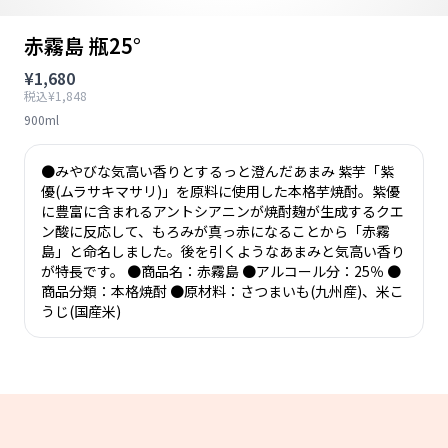
赤霧島 瓶25°
¥1,680
税込¥1,848
900ml
●みやびな気高い香りとするっと澄んだあまみ 紫芋「紫
優(ムラサキマサリ)」を原料に使用した本格芋焼酎。紫優
に豊富に含まれるアントシアニンが焼酎麹が生成するクエ
ン酸に反応して、もろみが真っ赤になることから「赤霧
島」と命名しました。後を引くようなあまみと気高い香り
が特長です。 ●商品名：赤霧島 ●アルコール分：25％ ●
商品分類：本格焼酎 ●原材料：さつまいも(九州産)、米こ
うじ(国産米)