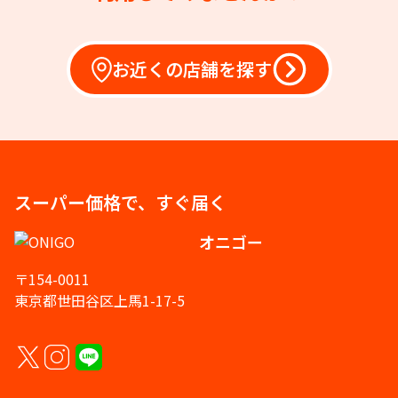
お近くの店舗を探す
スーパー価格で、すぐ届く
オニゴー
〒154-0011
東京都世田谷区上馬1-17-5