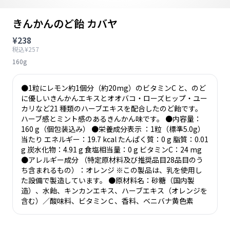
きんかんのど飴 カバヤ
¥238
税込¥257
160g
●1粒にレモン約1個分（約20mg）のビタミンC と、のど
に優しいきんかんエキスとオオバコ・ローズヒップ・ユー
カリなど21 種類のハーブエキスを配合したのど飴です。
ハーブ感とミント感のあるきんかん味です。 ●内容量：
160 g（個包装込み） ●栄養成分表示 ：1粒（標準5.0g）
当たり エネルギー：19.7 kcal たんぱく質：0 g 脂質：0.01
g 炭水化物：4.91 g 食塩相当量：0 g ビタミンC：24 mg
●アレルギー成分 （特定原材料及び推奨品目28品目のう
ち含まれるもの）：オレンジ ※この製品は、乳を使用し
た設備で製造しています。 ●原材料名：砂糖（国内製
造）、水飴、キンカンエキス、ハーブエキス（オレンジを
含む）／酸味料、ビタミンＣ、香料、ベニバナ黄色素