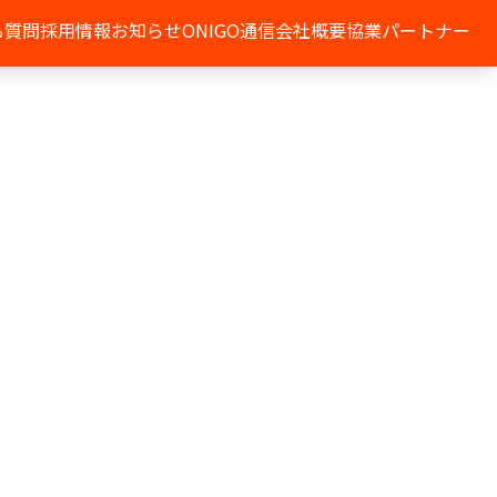
る質問
採用情報
お知らせ
ONIGO通信
会社概要
協業パートナー