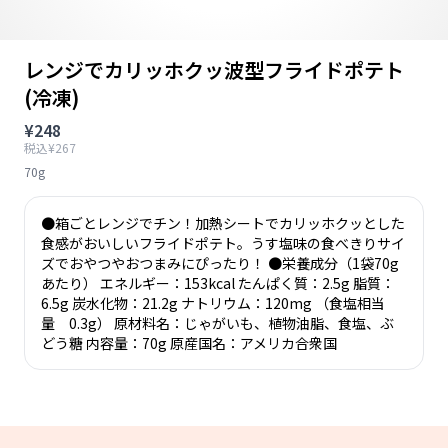
レンジでカリッホクッ波型フライドポテト
(冷凍)
¥248
税込¥267
70g
●箱ごとレンジでチン！加熱シートでカリッホクッとした
食感がおいしいフライドポテト。うす塩味の食べきりサイ
ズでおやつやおつまみにぴったり！ ●栄養成分（1袋70g
あたり） エネルギー：153kcal たんぱく質：2.5g 脂質：
6.5g 炭水化物：21.2g ナトリウム：120mg （食塩相当
量 0.3g） 原材料名：じゃがいも、植物油脂、食塩、ぶ
どう糖 内容量：70g 原産国名：アメリカ合衆国