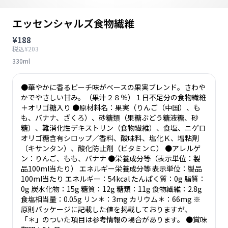
エッセンシャルズ食物繊維
¥188
税込¥203
330ml
●華やかに香るピーチ味がベースの果実ブレンド。さわや
かでやさしい甘み。（果汁２８％）１日不足分の食物繊維
＋オリゴ糖入り ●原材料名：果実（りんご（中国）、も
も、バナナ、ざくろ）、砂糖類（果糖ぶどう糖液糖、砂
糖）、難消化性デキストリン（食物繊維）、食塩、ニゲロ
オリゴ糖含有シロップ／香料、酸味料、塩化Ｋ、増粘剤
（キサンタン）、酸化防止剤（ビタミンＣ） ●アレルゲ
ン：りんご、もも、バナナ ●栄養成分等（表示単位：製
品100ml当たり） エネルギー栄養成分等 表示単位：製品
100ml当たり エネルギー：54kcal たんぱく質：0g 脂質：
0g 炭水化物：15g 糖質：12g 糖類：11g 食物繊維：2.8g
食塩相当量：0.05g リン＊：3mg カリウム＊：66mg ※
原則パッケージに記載した値を掲載しておりますが、
「＊」のついた項目は参考情報の場合があります。 ●賞味