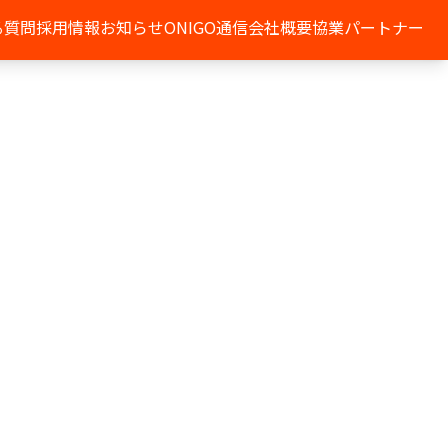
る質問
採用情報
お知らせ
ONIGO通信
会社概要
協業パートナー