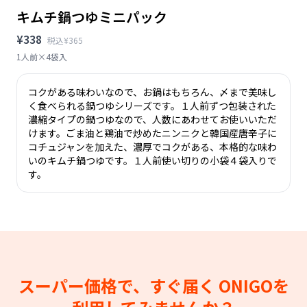
キムチ鍋つゆミニパック
¥338
税込¥365
1人前×4袋入
コクがある味わいなので、お鍋はもちろん、〆まで美味し
く食べられる鍋つゆシリーズです。１人前ずつ包装された
濃縮タイプの鍋つゆなので、人数にあわせてお使いいただ
けます。ごま油と鶏油で炒めたニンニクと韓国産唐辛子に
コチュジャンを加えた、濃厚でコクがある、本格的な味わ
いのキムチ鍋つゆです。１人前使い切りの小袋４袋入りで
す。
スーパー価格で、すぐ届く
ONIGOを