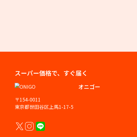
スーパー価格で、すぐ届く
オニゴー
〒154-0011
東京都世田谷区上馬1-17-5