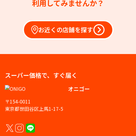
利用してみませんか？
お近くの店舗を探す
スーパー価格で、すぐ届く
オニゴー
〒154-0011
東京都世田谷区上馬1-17-5