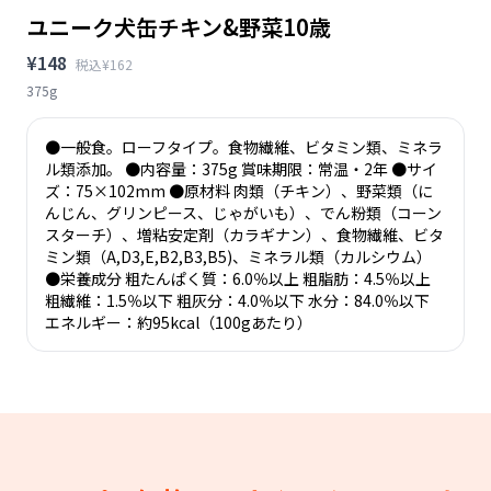
ユニーク犬缶チキン&野菜10歳
¥148
税込¥162
375g
●一般食。ローフタイプ。食物繊維、ビタミン類、ミネラ
ル類添加。 ●内容量：375g 賞味期限：常温・2年 ●サイ
ズ：75×102mm ●原材料 肉類（チキン）、野菜類（に
んじん、グリンピース、じゃがいも）、でん粉類（コーン
スターチ）、増粘安定剤（カラギナン）、食物繊維、ビタ
ミン類（A,D3,E,B2,B3,B5)、ミネラル類（カルシウム）
●栄養成分 粗たんぱく質：6.0％以上 粗脂肪：4.5％以上
粗繊維：1.5％以下 粗灰分：4.0％以下 水分：84.0％以下
エネルギー：約95kcal（100gあたり）