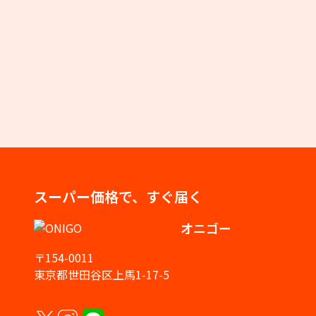
スーパー価格で、すぐ届く
オニゴー
〒154-0011
東京都世田谷区上馬1-17-5