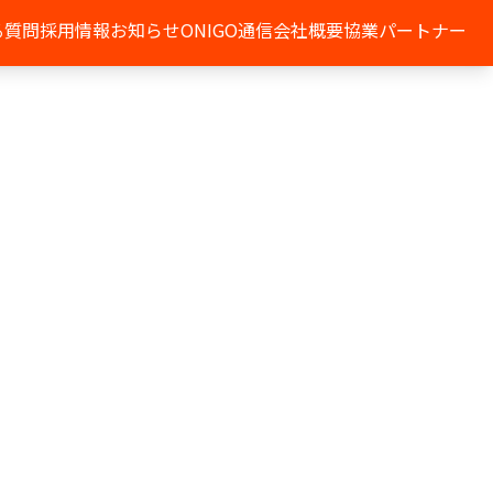
る質問
採用情報
お知らせ
ONIGO通信
会社概要
協業パートナー