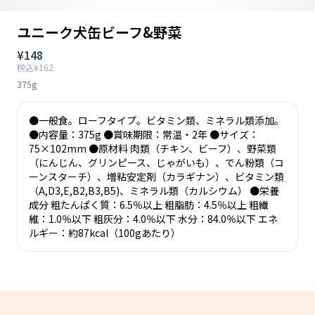
ユニーク犬缶ビーフ&野菜
¥148
税込¥162
375g
●一般食。ローフタイプ。ビタミン類、ミネラル類添加。
●内容量：375g ●賞味期限：常温・2年 ●サイズ：
75×102mm ●原材料 肉類（チキン、ビーフ）、野菜類
（にんじん、グリンピース、じゃがいも）、でん粉類（コ
ーンスターチ）、増粘安定剤（カラギナン）、ビタミン類
（A,D3,E,B2,B3,B5)、ミネラル類（カルシウム） ●栄養
成分 粗たんぱく質：6.5％以上 粗脂肪：4.5％以上 粗繊
維：1.0％以下 粗灰分：4.0％以下 水分：84.0％以下 エネ
ルギー：約87kcal（100gあたり）