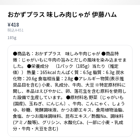
おかずプラス 味しみ肉じゃが 伊藤ハム
¥418
税込¥451
185g
●商品名：おかずプラス 味しみ牛肉じゃが ●商品特
徴：じゃがいもに牛肉の旨みとだしの風味を染み込ませま
した。 ●栄養成分 （1パック（185g）当たり（推定
値）） 熱量：165kcal たんぱく質：6.5g 脂質：6.3g 炭水
化物：20.6g 食塩相当量：2.8g ●アレルギー物質(表示推
奨品目を含む) 小麦、乳成分、牛肉、大豆 ※特定原材料に
関し、本品はえびやかに、卵、落花生を含む原料を使用し
た設備で生産しています。 ●原材料名 野菜〔じゃがいも
(国産)、玉ねぎ、にんじん〕、牛肉、こんにゃく、しょう
ゆ、砂糖、発酵調味液、かつお節エキス、食用植物油脂、
食塩、かつお風味調味料、昆布エキス／酢酸Na、調味料
(アミノ酸等)、グリシン、水酸化Ca、(一部に小麦・乳成
分・牛肉・大豆を含む)