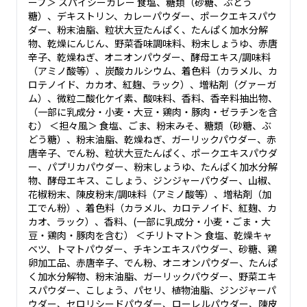
ープ＞ スパイシーカレー 食塩、糖類（砂糖、ぶどう
糖）、デキストリン、カレーパウダー、ポークエキスパウ
ダー、粉末油脂、粒状大豆たんぱく、たんぱく加水分解
物、乾燥にんじん、野菜香味調味料、粉末しょうゆ、赤唐
辛子、乾燥ねぎ、オニオンパウダー、酵母エキス/調味料
（アミノ酸等）、炭酸カルシウム、着色料（カラメル、カ
ロテノイド、カカオ、紅麹、ラック）、増粘剤（グァーガ
ム）、微粒二酸化ケイ素、酸味料、香料、香辛料抽出物、
（一部に乳成分・小麦・大豆・鶏肉・豚肉・ゼラチンを含
む） ＜担々風＞ 食塩、ごま、粉末みそ、糖類（砂糖、ぶ
どう糖）、粉末油脂、乾燥ねぎ、ガーリックパウダー、赤
唐辛子、でん粉、粒状大豆たんぱく、ポークエキスパウダ
ー、パプリカパウダー、粉末しょうゆ、たんぱく加水分解
物、酵母エキス、こしょう、ジンジャーパウダー、山椒、
花椒粉末、陳皮粉末/調味料（アミノ酸等）、増粘剤（加
工でん粉）、着色料（カラメル、カロテノイド、紅麹、カ
カオ、ラック）、香料、(一部に乳成分・小麦・ごま・大
豆・鶏肉・豚肉を含む） ＜チリトマト＞ 食塩、乾燥キャ
ベツ、トマトパウダー、チキンエキスパウダー、砂糖、鶏
卵加工品、赤唐辛子、でん粉、オニオンパウダー、たんぱ
く加水分解物、粉末油脂、ガーリックパウダー、野菜エキ
スパウダー、こしょう、パセリ、植物油脂、ジンジャーパ
ウダー、セロリシードパウダー、ローレルパウダー、陳皮