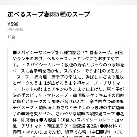
選べるスープ春雨5種のスープ
¥598
税込¥645
10食
●スパイシーなスープを５種類詰合せた春雨スープ。朝食
やランチのお供、ヘルシースナッキングにもおすすめで
す。 ・スパイシーカレー：数種の野菜とポークのうま味を
ベースに香辛料を効かせ、スパイシーでうま味のあるカレ
ースープ ・担々風：唐辛子の辛味に、香ばしいごまの風味
とポークのうま味が広がるうま辛担々スープ ・チリトマ
ト：トマトの酸味とチキンのうま味で仕上げた、唐辛子が
決め手のピリ辛トマトスープ ・韓国風チゲ：キムチの風味
に魚介とポークのうま味が溶け込んだ、辛さ際立つ韓国風
チゲスープ ・酸辣湯：あさりとチキンのうま味の中に唐辛
子の辛味を効かせた、さわやかな酸味の酸辣湯スープ ●名
称：即席春雨 ●内容量：10食入 (スパイシーカレー・担々
風・チリトマト・韓国風チゲ・酸辣湯 各2食) ●原材料 ＜
春雨＞ ばれいしょでん粉、緑豆でん粉 （中国製造） ＜ス