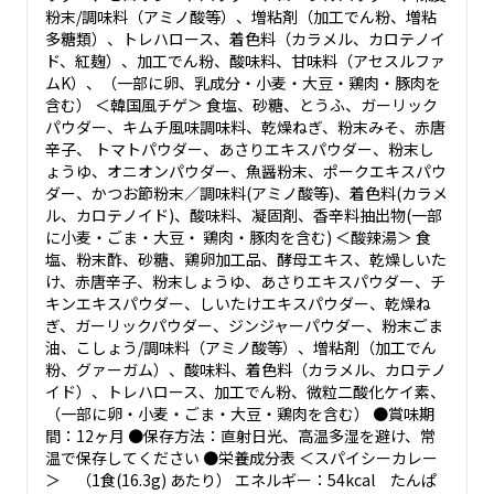
粉末/調味料（アミノ酸等）、増粘剤（加工でん粉、増粘
多糖類）、トレハロース、着色料（カラメル、カロテノイ
ド、紅麹）、加工でん粉、酸味料、甘味料（アセスルファ
ムK）、（一部に卵、乳成分・小麦・大豆・鶏肉・豚肉を
含む） ＜韓国風チゲ＞ 食塩、砂糖、とうふ、ガーリック
パウダー、キムチ風味調味料、乾燥ねぎ、粉末みそ、赤唐
辛子、 トマトパウダー、あさりエキスパウダー、粉末し
ょうゆ、オニオンパウダー、魚醤粉末、ポークエキスパウ
ダー、かつお節粉末／調味料(アミノ酸等)、着色料(カラメ
ル、カロテノイド)、酸味料、凝固剤、香辛料抽出物(一部
に小麦・ごま・大豆・ 鶏肉・豚肉を含む) ＜酸辣湯＞ 食
塩、粉末酢、砂糖、鶏卵加工品、酵母エキス、乾燥しいた
け、赤唐辛子、粉末しょうゆ、あさりエキスパウダー、チ
キンエキスパウダー、しいたけエキスパウダー、乾燥ね
ぎ、ガーリックパウダー、ジンジャーパウダー、粉末ごま
油、こしょう/調味料（アミノ酸等）、増粘剤（加工でん
粉、グァーガム）、酸味料、着色料（カラメル、カロテノ
イド）、トレハロース、加工でん粉、微粒二酸化ケイ素、
（一部に卵・小麦・ごま・大豆・鶏肉を含む） ●賞味期
間：12ヶ月 ●保存方法：直射日光、高温多湿を避け、常
温で保存してください ●栄養成分表 ＜スパイシーカレー
＞ （1食(16.3g) あたり） エネルギー：54kcal たんぱ