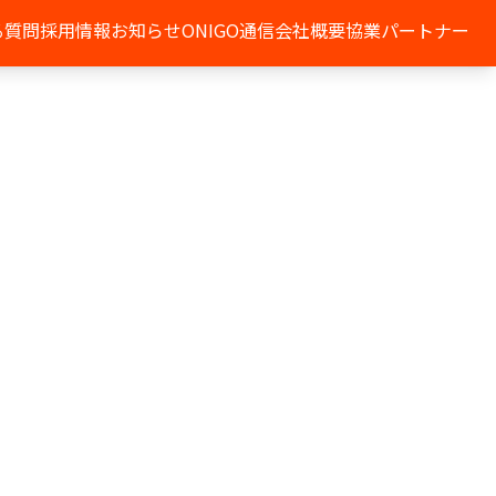
る質問
採用情報
お知らせ
ONIGO通信
会社概要
協業パートナー