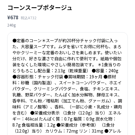
コーンスープポタージュ
¥678
税込¥732
240g
●定番のコーン＊スープが約20杯分チャック付袋に入っ
た、大容量スープです。ムダを省いてお得に何杯も、まろ
やかクリーミーな定番のおいしさを楽しめます。使いたい
分だけ、好きな濃さで自由に作れて便利です。紙箱や個包
装をなくした環境にやさしい簡易包装です。 ＊1食当りの
とうもろこし配合量：2.13g（乾燥重量） ●容量：240g
●容器形態：チャック付袋 ●賞味期間：19ヶ月 ●原材
料：砂糖（国内製造）、スイートコーンパウダー、ホエイ
パウダー、クリーミングパウダー、食塩、チキンエキス、
乳糖、野菜パウダー、たんぱく加水分解物、酵母エキス、
香辛料、でん粉／増粘剤（加工でん粉、グァーガム）、調
味料（アミノ酸等）、香料、（一部に小麦・乳成分・鶏肉
を含む） ●栄養成分表示 （1食分（12.0g）当り） エネル
ギー：46kcal たんぱく質：0.7g 脂質：0.9g 炭水化物：
8.7g 食塩相当量：1.2g ●栄養成分（参考値） （1食分
（12.0g）当り） カリウム：72mg リン：31mg ●アレル