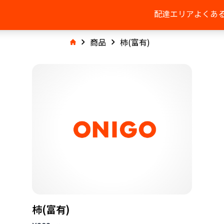
配達エリア
よくあ
商品
柿(富有)
柿(富有)