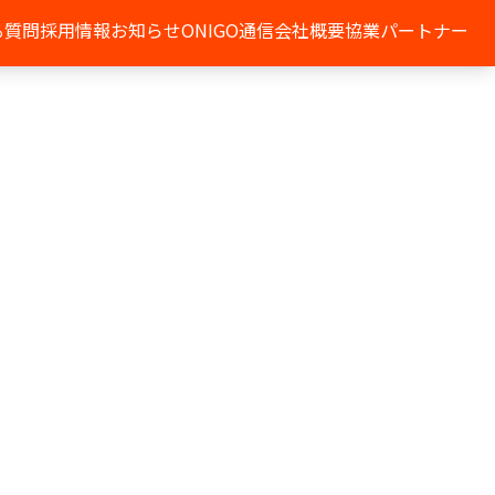
る質問
採用情報
お知らせ
ONIGO通信
会社概要
協業パートナー