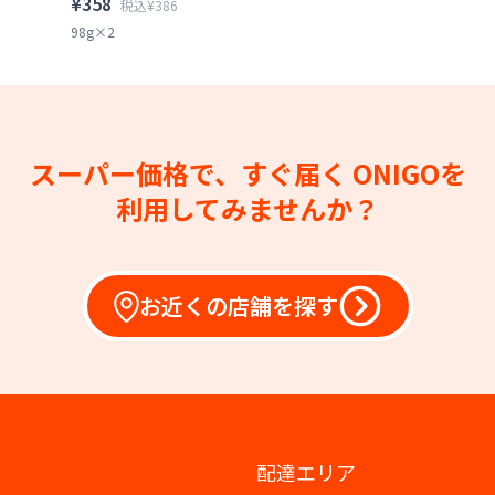
¥358
税込¥386
98g×2
スーパー価格で、すぐ届く
ONIGOを
利用してみませんか？
お近くの店舗を探す
配達エリア