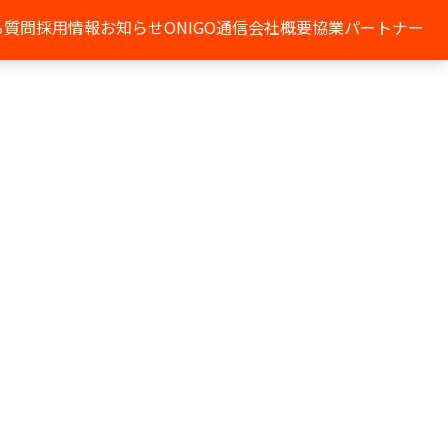
る質問
採用情報
お知らせ
ONIGO通信
会社概要
協業パートナー