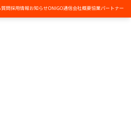
る質問
採用情報
お知らせ
ONIGO通信
会社概要
協業パートナー