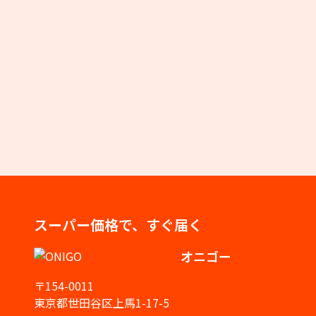
スーパー価格で、すぐ届く
オニゴー
〒154-0011
東京都世田谷区上馬1-17-5