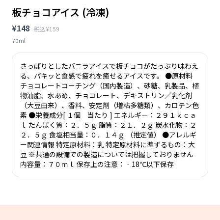
板チョコアイス (冷凍)
¥148
税込¥159
70ml
さっぱりとしたバニラアイスで板チョコがたっぷり味わえ
る、パキッと食感で疲れを癒せるアイスです。 ●原材料
チョコレートコーチング（国内製造）、砂糖、乳製品、植
物油脂、水あめ、チョコレート、デキストリン／乳化剤
（大豆由来）、香料、安定剤（増粘多糖類）、カロテン色
素 ●栄養成分[ １個 当たり ] エネルギー：２９１ｋｃａ
ｌ たんぱく質：２．５ｇ 脂質：２１．２ｇ 炭水化物：２
２．５ｇ 食塩相当量：０．１４ｇ （推定値） ●アレルギ
ー関連情報 特定原材料：乳 特定原材料に準ずるもの：大
豆 ※共通の設備での製造については把握しておりません
内容量：７０ｍｌ 保存上の注意：‐18℃以下保存