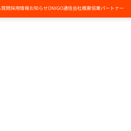
る質問
採用情報
お知らせ
ONIGO通信
会社概要
協業パートナー