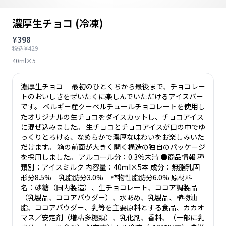
濃厚生チョコ (冷凍)
¥398
税込¥429
40ml×5
濃厚生チョコ 最初のひとくちから最後まで、チョコレー
トのおいしさをぜいたくに楽しんでいただけるアイスバー
です。 ベルギー産クーベルチュールチョコレートを使用し
たオリジナルの生チョコをダイスカットし、チョコアイス
に混ぜ込みました。 生チョコとチョコアイスが口の中でゆ
っくりとろける、なめらかで濃厚な味わいをお楽しみいた
だけます。 箱の前面が大きく開く構造の独自のパッケージ
を採用しました。 アルコール分：0.3％未満 ●商品情報 種
類別：アイスミルク 内容量：40ｍl×5本 成分：無脂乳固
形分8.5% 乳脂肪分3.0% 植物性脂肪分6.0% 原材料
名：砂糖（国内製造）、生チョコレート、ココア調製品
（乳製品、ココアパウダー）、水あめ、乳製品、植物油
脂、ココアパウダー、乳等を主要原料とする食品、カカオ
マス／安定剤（増粘多糖類）、乳化剤、香料、（一部に乳