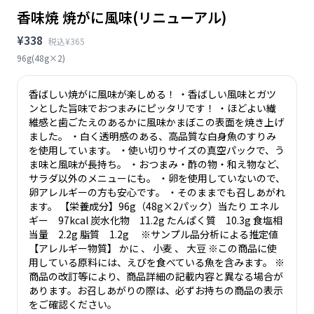
香味焼 焼がに風味(リニューアル)
¥338
税込¥365
96g(48g×2)
香ばしい焼がに風味が楽しめる！ ・香ばしい風味とガツ
ンとした旨味でおつまみにピッタリです！ ・ほどよい繊
維感と歯ごたえのあるかに風味かまぼこの表面を焼き上げ
ました。 ・白く透明感のある、高品質な白身魚のすりみ
を使用しています。 ・使い切りサイズの真空パックで、う
ま味と風味が長持ち。 ・おつまみ・酢の物・和え物など、
サラダ以外のメニューにも。 ・卵を使用していないので、
卵アレルギーの方も安心です。 ・そのままでも召しあがれ
ます。 【栄養成分】96g（48g×2パック）当たり エネル
ギー 97kcal 炭水化物 11.2g たんぱく質 10.3g 食塩相
当量 2.2g 脂質 1.2g ※サンプル品分析による推定値
【アレルギー物質】 かに 、 小麦 、 大豆 ※この商品に使
用している原料には、えびを食べている魚を含みます。 ※
商品の改訂等により、商品詳細の記載内容と異なる場合が
あります。お召しあがりの際は、必ずお持ちの商品の表示
をご確認ください。