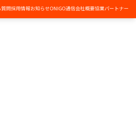
る質問
採用情報
お知らせ
ONIGO通信
会社概要
協業パートナー