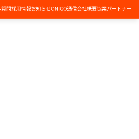
る質問
採用情報
お知らせ
ONIGO通信
会社概要
協業パートナー