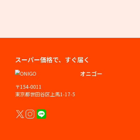
スーパー価格で、すぐ届く
オニゴー
〒154-0011
東京都世田谷区上馬1-17-5