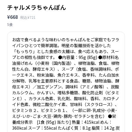
チャルメラちゃんぽん
¥668
税込¥721
5食
お店で食べるような味わいのちゃんぽんをご家庭でもフラ
イパンひとつで簡単調理。明星の製麺技術を活かした
「もっちり」とした食感の太麺は、食べ応えもあり、スー
プとの相性も抜群です。 ●内容量：95g (85g) ●原材料名
油揚げめん（小麦粉（国内製造）、植物油脂、食塩、植物
性たん白、酵母エキス）、スープ（食塩、香味調味料、ポ
ークエキス、粉末油脂、魚介エキス、香辛料、たん白加水
分解物、乳等を主要原料とする食品、糖類、植物油脂、酵
母エキス）／加工デンプン、調味料（アミノ酸等）、炭酸
カルシウム、かんすい、増粘多糖類、酸化防止剤（ビタミ
ンＥ）、カラメル色素、乳化剤、酸味料、香料、カロチノ
イド色素、微粒二酸化ケイ素、甘味料（スクラロース）、
ビタミンＢ２、ビタミンＢ１、（一部に卵･乳成分･小麦･
えび･いか･ごま･大豆･鶏肉･豚肉･ゼラチンを含む） ●栄
養成分表示 [1食 (95g) 当たり] 熱量：415kcal めん：
360kcal スープ：55kcal たんぱく質：8.1g 脂質：14.2g 炭