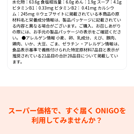
水化物：63.6g 食塩相当量：6.0g めん：1.9g スープ：4.1g
ビタミンB1：0.33mg ビタミンB2： 0.41mg カルシウ
ム：245mg ※ウェブサイトに掲載されている本商品の原
材料名と栄養成分情報は、製品パッケージに記載されてい
る内容と異なる場合がございます。ご購入、お召しあがり
の際には、お手元の製品パッケージの表示をご確認くださ
い。 ●アレルゲン情報 小麦、卵、乳成分、えび、豚肉、
鶏肉、いか、大豆、ごま、ゼラチン ・アレルゲン情報は、
食品表示基準で義務付けられた特定原材料7品目と表示が
推奨されている21品目の合計28品目について掲載してい
ます。
スーパー価格で、すぐ届く
ONIGOを
利用してみませんか？