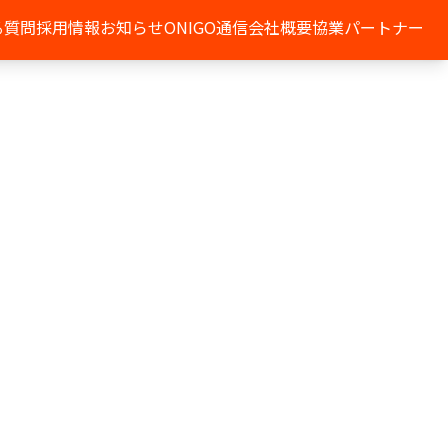
る質問
採用情報
お知らせ
ONIGO通信
会社概要
協業パートナー