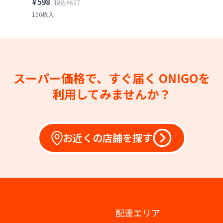
¥598
税込¥657
100枚入
スーパー価格で、すぐ届く
ONIGOを
利用してみませんか？
お近くの店舗を探す
配達エリア