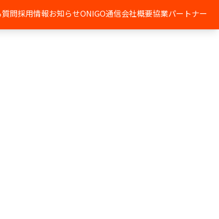
る質問
採用情報
お知らせ
ONIGO通信
会社概要
協業パートナー