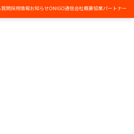
る質問
採用情報
お知らせ
ONIGO通信
会社概要
協業パートナー