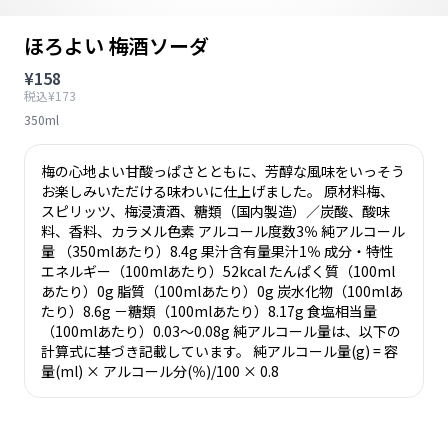
ほろよい 梅酒ソーダ
¥158
税込¥173
350ml
梅の心地よい甘酸っぱさとともに、芳醇な風味をいっそう
お楽しみいただける味わいに仕上げました。 原材料梅、
スピリッツ、梅浸漬酒、糖類（国内製造）／炭酸、酸味
料、香料、カラメル色素 アルコール度数3％ 純アルコール
量 （350mlあたり）8.4g 果汁含有量果汁1％ 成分・特性
エネルギー（100mlあたり）52kcal たんぱく質（100ml
あたり）0g 脂質（100mlあたり）0g 炭水化物（100mlあ
たり）8.6g －糖類（100mlあたり）8.17g 食塩相当量
（100mlあたり）0.03～0.08g 純アルコール量は、以下の
計算式に基づき記載しています。 純アルコール量(g) = 容
量(ml) × アルコール分(％)/100 × 0.8