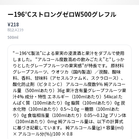
ー196°CストロングゼロW500グレフル
¥218
税込¥239
500ml
“－196℃製法”による果実の浸漬酒と果汁をダブルで使用
しました。 “アルコール度数高めの飲みごたえ”と“しっか
りとしたグレープフルーツの果実感”が特長です。 原材料
グレープフルーツ、ウオツカ（国内製造）／炭酸、酸味
料、香料、甘味料（アセスルファムＫ、スクラロース）、
酸化防止剤（ビタミンＣ） アルコール度数9％ 純アルコー
ル量 （500mlあたり）36g 果汁含有量グレープフルーツ果
汁4% 成分・特性 エネルギー（100mlあたり）54kcal た
んぱく質（100mlあたり）0g 脂質（100mlあたり）0g 炭
水化物（100mlあたり）0.5～1.0g －糖類（100mlあた
り）0g 食塩相当量（100mlあたり）0.05～0.12g プリン体
（100mlあたり）0mg 純アルコール量は、以下の計算式
に基づき記載しています。 純アルコール量(g) = 容量(ml)
× アルコール分(％)/100 × 0.8