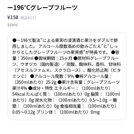
ー196°Cグレープフルーツ
¥158
税込¥173
350ml
●－196℃製法”による果実の浸漬酒と果汁をダブルで使
用しました。 アルコール度数高めの飲みごたえ”と“しっ
かりとしたグレープフルーツの果実感”が特長です。 ●容
量：350ml ●賞味期間：15ヶ月 ●原材料グレープフルー
ツ、ウオツカ（国内製造）／炭酸、酸味料、香料、甘味料
（アセスルファムＫ、スクラロース）、酸化防止剤（ビタ
ミンＣ） ●アルコール度数：9％ ●純アルコール量：
（350mlあたり）25.2g ●果汁含有量：グレープフルーツ
果汁4% ●成分・特性 エネルギー：（100mlあたり）
54kcal たんぱく質：（100mlあたり）0g 脂質：（100ml
あたり）0g 炭水化物：（100mlあたり）0.5～1.0g －糖
類：（100mlあたり）0g 食塩相当量：（100mlあたり）
0.05～0.12g プリン体：（100mlあたり）0mg