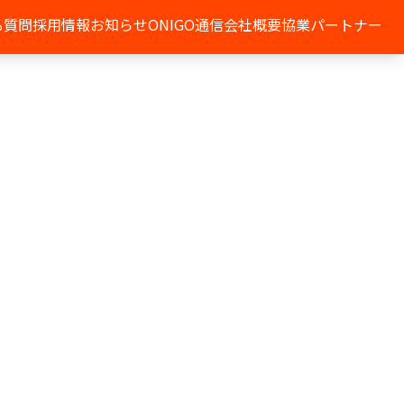
る質問
採用情報
お知らせ
ONIGO通信
会社概要
協業パートナー