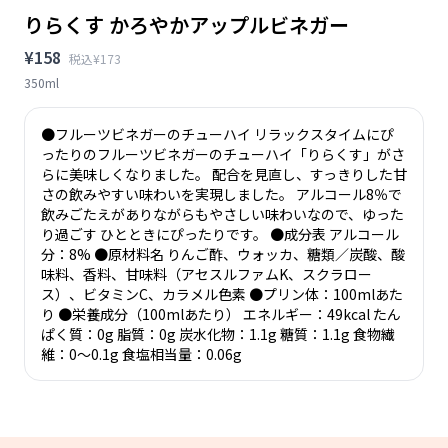
りらくす かろやかアップルビネガー
¥158
税込¥173
350ml
●フルーツビネガーのチューハイ リラックスタイムにぴ
ったりのフルーツビネガーのチューハイ「りらくす」がさ
らに美味しくなりました。 配合を見直し、すっきりした甘
さの飲みやすい味わいを実現しました。 アルコール8％で
飲みごたえがありながらもやさしい味わいなので、ゆった
り過ごす ひとときにぴったりです。 ●成分表 アルコール
分：8% ●原材料名 りんご酢、ウォッカ、糖類／炭酸、酸
味料、香料、甘味料（アセスルファムK、スクラロー
ス）、ビタミンC、カラメル色素 ●プリン体：100mlあた
り ●栄養成分（100mlあたり） エネルギー：49kcal たん
ぱく質：0g 脂質：0g 炭水化物：1.1g 糖質：1.1g 食物繊
維：0～0.1g 食塩相当量：0.06g