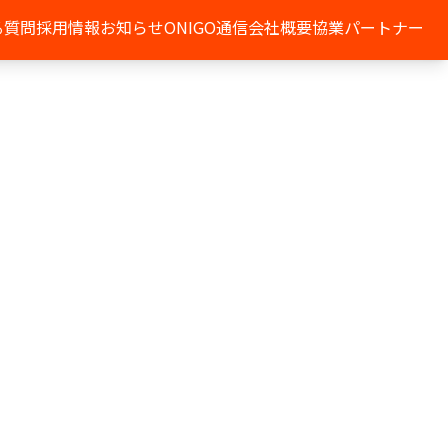
る質問
採用情報
お知らせ
ONIGO通信
会社概要
協業パートナー