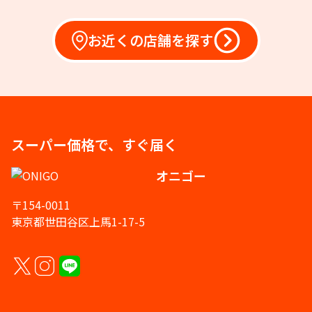
お近くの店舗を探す
スーパー価格で、すぐ届く
オニゴー
〒154-0011
東京都世田谷区上馬1-17-5