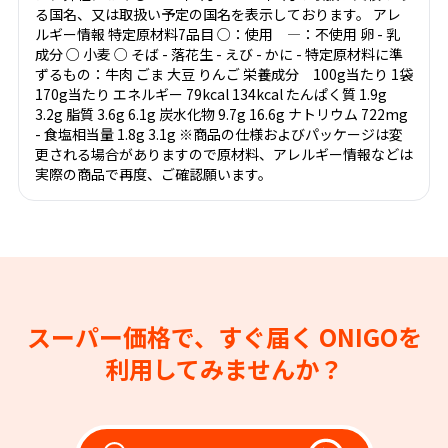
る国名、又は取扱い予定の国名を表示しております。 アレ
ルギー情報 特定原材料7品目 ○：使用 ―：不使用 卵 - 乳
成分 ○ 小麦 ○ そば - 落花生 - えび - かに - 特定原材料に準
ずるもの：牛肉 ごま 大豆 りんご 栄養成分 100g当たり 1袋
170g当たり エネルギー 79kcal 134kcal たんぱく質 1.9g
3.2g 脂質 3.6g 6.1g 炭水化物 9.7g 16.6g ナトリウム 722mg
- 食塩相当量 1.8g 3.1g ※商品の仕様およびパッケージは変
更される場合がありますので原材料、アレルギー情報などは
実際の商品で再度、ご確認願います。
スーパー価格で、すぐ届く
ONIGOを
利用してみませんか？