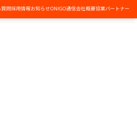
る質問
採用情報
お知らせ
ONIGO通信
会社概要
協業パートナー