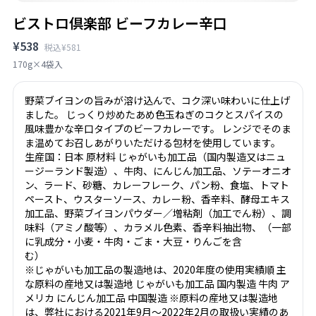
ビストロ倶楽部 ビーフカレー辛口
¥538
税込¥581
170g×4袋入
野菜ブイヨンの旨みが溶け込んで、コク深い味わいに仕上げ
ました。 じっくり炒めたあめ色玉ねぎのコクとスパイスの
風味豊かな辛口タイプのビーフカレーです。 レンジでそのま
ま温めてお召しあがりいただける包材を使用しています。
生産国：日本 原材料 じゃがいも加工品（国内製造又はニュ
ージーランド製造）、牛肉、にんじん加工品、ソテーオニオ
ン、ラード、砂糖、カレーフレーク、パン粉、食塩、トマト
ペースト、ウスターソース、カレー粉、香辛料、酵母エキス
加工品、野菜ブイヨンパウダー／増粘剤（加工でん粉）、調
味料（アミノ酸等）、カラメル色素、香辛料抽出物、（一部
に乳成分・小麦・牛肉・ごま・大豆・りんごを含
む）
※じゃがいも加工品の製造地は、2020年度の使用実績順 主
な原料の産地又は製造地 じゃがいも加工品 国内製造 牛肉 ア
メリカ にんじん加工品 中国製造 ※原料の産地又は製造地
は、弊社における2021年9月～2022年2月の取扱い実績のあ