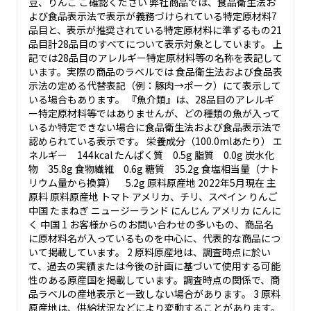
豆、りんご ご確認ください 弊社商品では、食品衛生法お
よび食品表示法で表示が義務づけられている特定原材料7
品目と、表示が推奨されている特定原材料に準ずるもの21
品目計28品目のすべてについて表示対象としています。 上
記では28品目のアレルギー特定原材料等の名称を表記して
います。実際の商品のラベルでは 食品衛生法および食品表
示法の定める代替表記（例：豚肉→ポーク）にて表示して
いる場合もあります。 『魚介類』は、28品目のアレルギ
ー特定原材料等ではありませんが、どの種類の魚が入って
いるか特定できない場合に食品衛生法および食品表示法で
認められている表示です。 栄養成分（100.0mlあたり） エ
ネルギー 144kcal たんぱく質 0.5g 脂質 0.0g 炭水化
物 35.8g 食物繊維 0.6g 糖質 35.2g 食塩相当量（ナト
リウム量から換算） 5.2g 原料原産地 2022年5月現在 主
原料 原料原産地 トマト アメリカ、チリ、スペイン りんご
中国 たまねぎ ニュージーランド にんじん アメリカ にんに
く 中国 1 お客様からのお問い合わせの多いもの、商品名
に原材料名が入っているものを中心に、代表的な商品につ
いて掲載しています。 2 原料原産地は、調査時点に於い
て、過去の実績または今後の計画に基づいて使用する可能
性のある原産国を掲載しています。調査時点の関係で、商
品ラベルの産地表示と一致しない場合があります。 3 原料
原産地は、供給状況などにより変動することがあります。