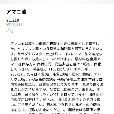
アマニ油
¥1,218
税込¥1,315
170g
アマニ油は厚生労働省が摂取すべき栄養素として指定し
た、α-リノレン酸という良質な脂肪酸を豊富に含んでいま
す。サラダやパスタに仕上げに、白米にアマニ油と塩を少
し振りかけても美味しくいただけます。 原材料名 食用ア
マニ油 保存方法 直射日光、高温多湿を避けて暗所で保管
して下さい。 栄養成分（100gあたり） エネルギー
900kcal、たんぱく質0g、脂質100g、炭水化物0g、ナト
リウム0g、n-3系脂肪酸50g～60g 使用上の注意 本品は国
内で最終加工し、品質管理をしております。 低温で白く濁
ることがございますが、品質には問題ございません。 本
品は熱に弱く酸化しやすい特性を持っています。加熱など
での使用は避けてください。 瓶は割れ物ですので取り扱
いにご注意ください。 原材料で食物アレルギーの心配の
ある方は、摂取をお止めください。 開栓後は冷蔵庫で保