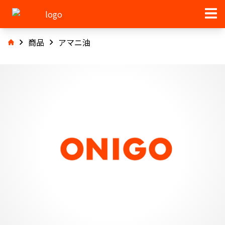
商品
アマニ油