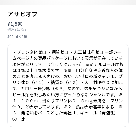
アサヒオフ
¥1,598
税込¥1,757
500ml×6缶
・プリンタ体ゼロ ・糖質ゼロ ・人工甘味料ゼロ 一部ホー
ムページ内の商品パッケージにおいて表示が混在している
場合があります。（詳しくはこちら） ※※アルコール度数
は３％以上４％未満です。※※ 自分自身や身近な人の体
のことを考える人向けの、おいしいゼロの新ジャンル。プ
リン体０（※１）・糖質０（※２）・人工甘味料０に加え
て、カロリー最少級（※３）なので、体を気づかいながら
ビール類を楽しみたい方にぴったりな新ジャンルです。※
１ １００ｍｌ当たりプリン体０．５ｍｇ未満を「プリン
体０」と表示しています。※２ 食品表示基準による ※
３ 発泡酒をベースとした当社「リキュール（発泡性）
②」比