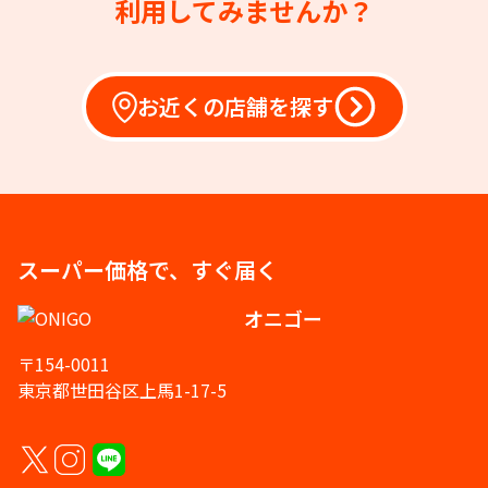
利用してみませんか？
お近くの店舗を探す
スーパー価格で、すぐ届く
オニゴー
〒154-0011
東京都世田谷区上馬1-17-5