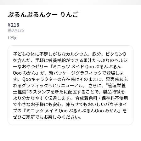
ぷるんぷるんクー りんご
¥218
税込¥235
125g
子どもの体に不足しがちなカルシウム、鉄分、ビタミンD
を含んだ、手軽に栄養補給ができる果汁たっぷりのヘルシ
ーなおやつゼリー『ミニッツ メイド Qoo ぷるんぷるん
Qoo みかん』が、新パッケージグラフィックで登場しま
す。 Qooキャラクターの存在感はそのままに、果実感あふ
れるグラフィックへとリニューアル。 さらに、“管理栄養
士推奨”のスタンプを新たに配置することで、製品特徴を
より分かりやすく伝達します。 合成着色料・保存料不使用
で小さなお子様にも安心、凍らせてもおいしいパウチタイ
プの『ミニッツ メイド Qoo ぷるんぷるんQoo みかん』を
ぜひご家庭でもお楽しみください。