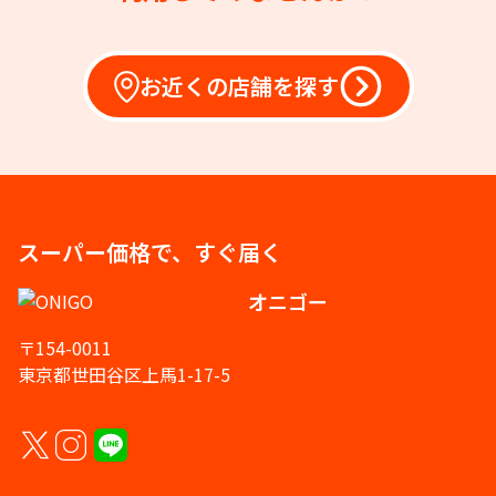
お近くの店舗を探す
スーパー価格で、すぐ届く
オニゴー
〒154-0011
東京都世田谷区上馬1-17-5