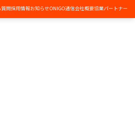
る質問
採用情報
お知らせ
ONIGO通信
会社概要
協業パートナー