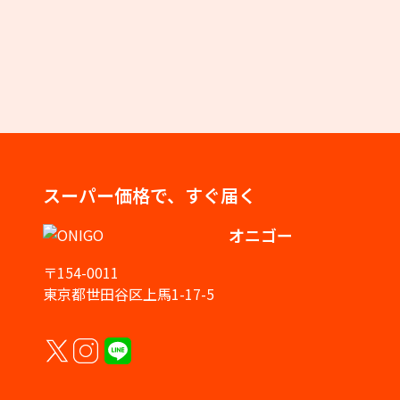
スーパー価格で、すぐ届く
オニゴー
〒154-0011
東京都世田谷区上馬1-17-5