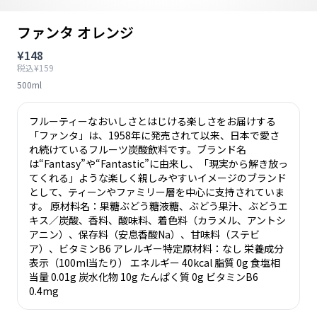
ファンタ オレンジ
¥148
税込¥159
500ml
フルーティーなおいしさとはじける楽しさをお届けする
「ファンタ」は、1958年に発売されて以来、日本で愛さ
れ続けているフルーツ炭酸飲料です。ブランド名
は“Fantasy”や“Fantastic”に由来し、「現実から解き放っ
てくれる」ような楽しく親しみやすいイメージのブランド
として、ティーンやファミリー層を中心に支持されていま
す。 原材料名：果糖ぶどう糖液糖、ぶどう果汁、ぶどうエ
キス／炭酸、香料、酸味料、着色料（カラメル、アントシ
アニン）、保存料（安息香酸Na）、甘味料（ステビ
ア）、ビタミンB6 アレルギー特定原材料：なし 栄養成分
表示（100ml当たり） エネルギー 40kcal 脂質 0g 食塩相
当量 0.01g 炭水化物 10g たんぱく質 0g ビタミンB6
0.4mg