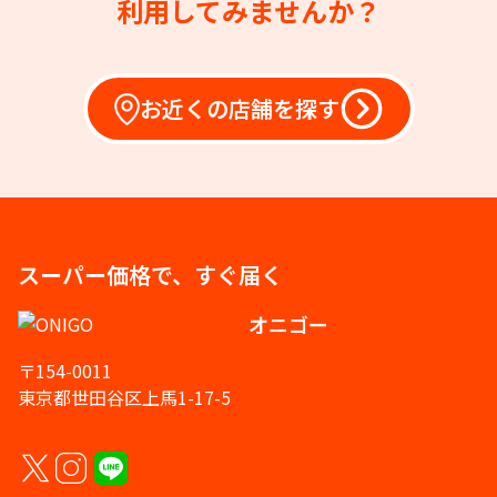
利用してみませんか？
お近くの店舗を探す
スーパー価格で、すぐ届く
オニゴー
〒154-0011
東京都世田谷区上馬1-17-5