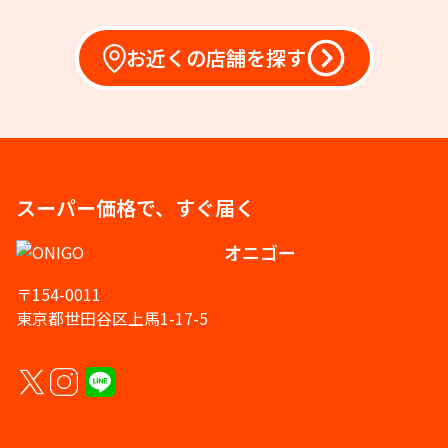
お近くの店舗を探す
スーパー価格で、すぐ届く
オニゴー
〒154-0011
東京都世田谷区上馬1-17-5