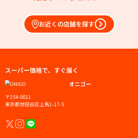
お近くの店舗を探す
スーパー価格で、すぐ届く
オニゴー
〒154-0011
東京都世田谷区上馬1-17-5