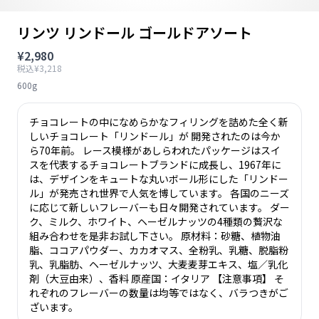
リンツ リンドール ゴールドアソート
¥2,980
税込¥3,218
600g
チョコレートの中になめらかなフィリングを詰めた全く新
しいチョコレート「リンドール」が 開発されたのは今か
ら70年前。 レース模様があしらわれたパッケージはスイ
スを代表するチョコレートブランドに成長し、1967年に
は、デザインをキュートな丸いボール形にした「リンドー
ル」が発売され世界で人気を博しています。 各国のニーズ
に応じて新しいフレーバーも日々開発されています。 ダー
ク、ミルク、ホワイト、ヘーゼルナッツの4種類の贅沢な
組み合わせを是非お試し下さい。 原材料：砂糖、植物油
脂、ココアパウダー、カカオマス、全粉乳、乳糖、脱脂粉
乳、乳脂肪、ヘーゼルナッツ、大麦麦芽エキス、塩／乳化
剤（大豆由来）、香料 原産国：イタリア 【注意事項】 そ
れぞれのフレーバーの数量は均等ではなく、バラつきがご
ざいます。