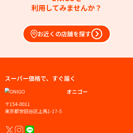
利用してみませんか？
お近くの店舗を探す
スーパー価格で、すぐ届く
オニゴー
〒154-0011
東京都世田谷区上馬1-17-5