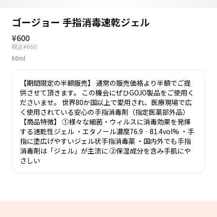
ゴージョー 手指消毒速乾ジェル
¥600
税込¥660
60ml
【期間限定の半額販売】 通常の販売価格より半額でご提
供させて頂きます。 この機会にぜひGOJO製品をご使用く
ださいませ。 世界80か国以上で愛用され、医療現場で広
く使用されている安心の手指消毒剤（指定医薬部外品）
【商品特徴】 ①様々な細菌・ウィルスに消毒効果を発揮
する速乾性ジェル ・エタノール濃度76.9‐81.4vol% ・手
指に塗広げやすいジェル状手指消毒薬 ・国内外でも手指
消毒剤は「ジェル」が主流に ②保湿成分を含み手肌にや
さしい