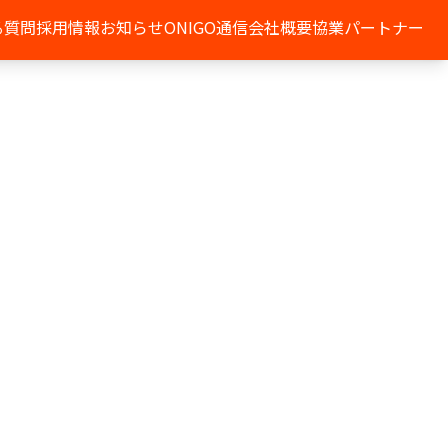
る質問
採用情報
お知らせ
ONIGO通信
会社概要
協業パートナー