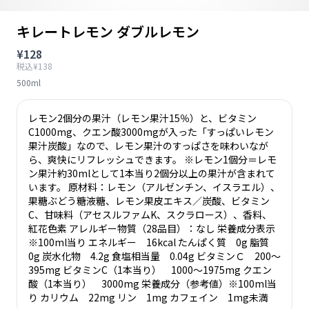
キレートレモン ダブルレモン
¥128
税込¥138
500ml
レモン2個分の果汁（レモン果汁15％）と、ビタミン
C1000mg、クエン酸3000mgが入った「すっぱいレモン
果汁炭酸」なので、レモン果汁のすっぱさを味わいなが
ら、爽快にリフレッシュできます。 ※レモン1個分＝レモ
ン果汁約30mlとして1本当り2個分以上の果汁が含まれて
います。 原材料：レモン（アルゼンチン、イスラエル）、
果糖ぶどう糖液糖、レモン果皮エキス／炭酸、ビタミン
C、甘味料（アセスルファムK、スクラロース）、香料、
紅花色素 アレルギー物質（28品目）：なし 栄養成分表示
※100ml当り エネルギー 16kcal たんぱく質 0g 脂質
0g 炭水化物 4.2g 食塩相当量 0.04g ビタミンＣ 200～
395mg ビタミンC（1本当り） 1000～1975mg クエン
酸（1本当り） 3000mg 栄養成分（参考値）※100ml当
り カリウム 22mg リン 1mg カフェイン 1mg未満